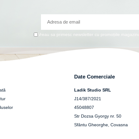
Vreau sa primesc newsletter cu promoțiile magazinu
Date Comerciale
ată
Ladik Studio SRL
tur
J14/387/2021
duselor
45048807
Str Dozsa Gyorgy nr. 50
Sfântu Gheorghe, Covasna