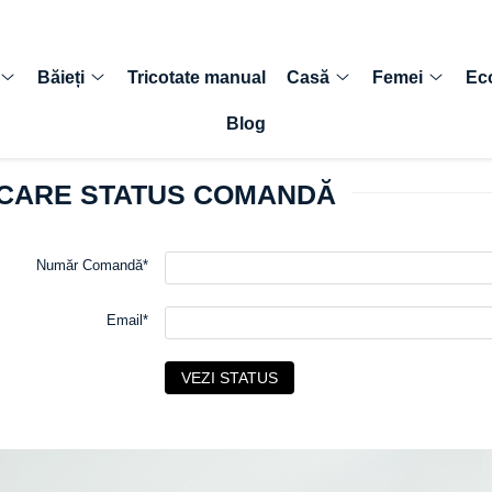
Băieți
Tricotate manual
Casă
Femei
Ec
Blog
ICARE STATUS COMANDĂ
Număr Comandă*
Email*
VEZI STATUS