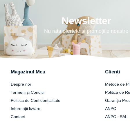
Tricouri
Salopete
Tricouri
Veste
Tricouri
Newsletter
Veste
Nu rata ofertele și promoțiile noastre
Magazinul Meu
Clienți
Despre noi
Metode de Pl
Termeni și Condiții
Politica de Re
Politica de Confidențialitate
Garanția Pro
Informații livrare
ANPC
Contact
ANPC - SAL