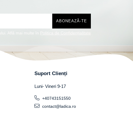
lui. Află mai multe în
Politica de Confidențialitate
Suport Clienți
Luni- Vineri 9-17
+40743151550
contact@ladica.ro