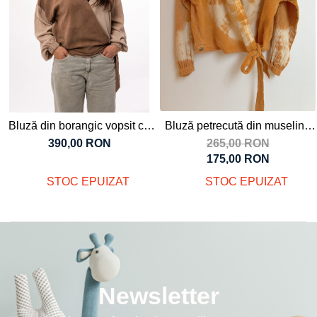
Tricouri
Salopete
Tricouri
Veste
Tricouri
Veste
Bluză din borangic vopsit cu
Bluză petrecută din muselină
nucă, pentru femei, XS- S
de bumbac organic vopsită cu
390,00 RON
265,00 RON
pigmenți naturali, pentru femei,
175,00 RON
S-M
STOC EPUIZAT
STOC EPUIZAT
Newsletter