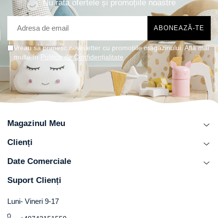
Nu rata ofertele și promoțiile noastre
Vreau sa primesc newsletter cu promoțiile magazinului. Află mai
multe în
Politica de Confidențialitate
Magazinul Meu
Clienți
Date Comerciale
Suport Clienți
Luni- Vineri 9-17