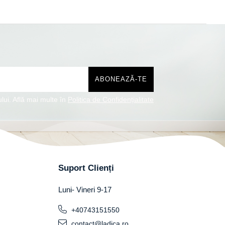
lui. Află mai multe în
Politica de Confidențialitate
Suport Clienți
Luni- Vineri 9-17
+40743151550
contact@ladica.ro