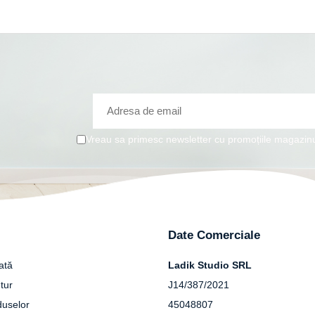
Vreau sa primesc newsletter cu promoțiile magazinu
Date Comerciale
ată
Ladik Studio SRL
tur
J14/387/2021
duselor
45048807