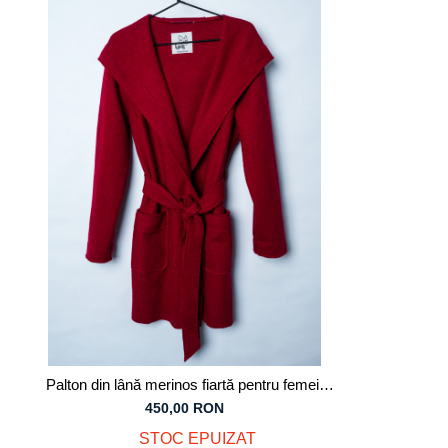
Tricouri
Salopete
Tricouri
Veste
Tricouri
Veste
Palton din lână merinos fiartă pentru femei,
roșu
450,00 RON
STOC EPUIZAT