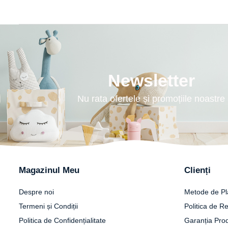
Newsletter
Nu rata ofertele și promoțiile noastre
Magazinul Meu
Clienți
Despre noi
Metode de Pl
Termeni și Condiții
Politica de Re
Politica de Confidențialitate
Garanția Pro