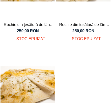
Rochie din țesătură de lână
Rochie din țesătură de lână
merinos, vopsită natural cu
merinos, vopsită natural cu
250,00 RON
250,00 RON
plante, pentru bebeluși, M 80
plante, pentru bebeluși, M86
STOC EPUIZAT
STOC EPUIZAT