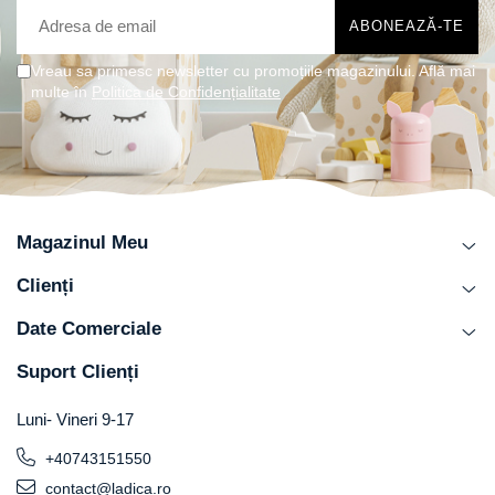
Vreau sa primesc newsletter cu promoțiile magazinului. Află mai
multe în
Politica de Confidențialitate
Magazinul Meu
Clienți
Date Comerciale
Suport Clienți
Luni- Vineri 9-17
+40743151550
contact@ladica.ro