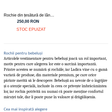
Rochie din țesătură de lână
merinos, vopsită natural cu
250,00 RON
plante, pentru fete, M 92
STOC EPUIZAT
Rochii pentru bebeluși
Articolele vestimentare pentru bebeluși joacă un rol important,
motiv pentru care alegerea lor este o sarcină importantă.
Printre acestea se numără și rochiile, iar Ladica vine cu o gamă
variată de produse, din materiale premium, pe care orice
părinte merită să le descopere. Bebelușii au nevoie de o îngrijire
și o atenție specială, inclusiv în ceea ce privește îmbrăcămintea
lor, iar rochia potrivită nu numai că poate menține confortul
micuței tale, dar îi poate pune în valoare și drăgălășenia.
Cea mai inspirată alegere