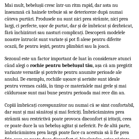
Mai mult, bebelușii cresc într-un ritm rapid, dar asta nu
înseamnă că hainele trebuie să se deterioreze după numai
câteva purtări. Produsele nu sunt nici prea strâmte, nici prea
largi, ci perfecte, ușor de purtat, dar și de îmbrăcat și dezbrăcat,
fără închizători sau nasturi complicați. Descoperă modelele
noastre întrucât sunt variate și pot fi alese pentru diferite
ocazii, fie pentru ieșiri, pentru plimbări sau la joacă.
Sezonul este un factor important de luat în considerare atunci
când alegi o
rochie pentru bebelușul tău
, așa că am pregătit
variante versatile și potrivite pentru anumite perioade ale
anului. De exemplu, rochiile ușoare și aerisite sunt ideale
pentru vremea caldă, în timp ce materialele mai grele și mai
călduroase sunt mai bune pentru perioada mai rece din an.
Copiii îmbrăcați corespunzător nu numai că se simt confortabil,
dar sunt și mai sănătoși și mai fericiți. Îmbrăcămintea prea
strâmtă sau restrictivă poate provoca disconfort și iritații, ceea
ce poate duce la un bebeluș agitat și nefericit. Pe de altă parte,
îmbrăcămintea prea largă poate face ca acestuia să îi fie prea