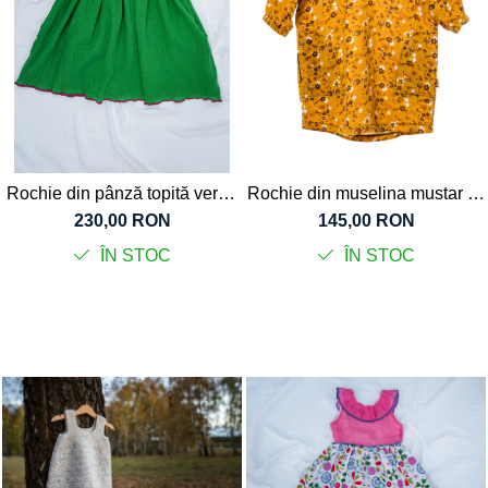
Tricouri
Salopete
Tricouri
Veste
Tricouri
Veste
Rochie din pânză topită verde
Rochie din muselina mustar cu
pentru fete
floricele, pentru fete
230,00 RON
145,00 RON
ÎN STOC
ÎN STOC