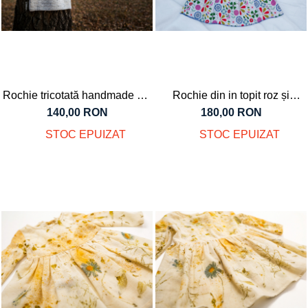
Rochie tricotată handmade din
Rochie din in topit roz și
lână merinos albă, pentru
bumbac cu model, pentru fete
140,00 RON
180,00 RON
bebeluși, 12 luni
STOC EPUIZAT
STOC EPUIZAT