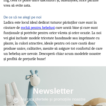
frig, ceea ce poate duce disconfort și, bineînțeles, orice părinte
vrea să evite asta.
De ce să ne alegi pe noi
Ladica este locul ideal dedicat tuturor părinților care sunt în
căutare de
rochii pentru bebeluși
care arată bine și care sunt
funționale și potrivite pentru orice vârsta și orice ocazie. La noi
vei găsi inclusiv modele tricotate handmade sau imprimate cu
plante, în culori atractive, ideale pentru cei care caută doar
produse unice, calitative, menite să asigure tot confortul de care
un bebeluș are nevoie. Descoperă chiar acum modelele noastre
și profită de prețurile bune!
Newsletter
Nu rata ofertele și promoțiile noastre