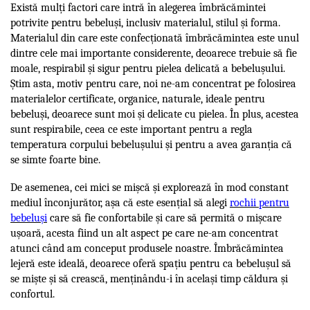
Există mulți factori care intră în alegerea îmbrăcămintei
potrivite pentru bebeluși, inclusiv materialul, stilul și forma.
Materialul din care este confecționată îmbrăcămintea este unul
dintre cele mai importante considerente, deoarece trebuie să fie
moale, respirabil și sigur pentru pielea delicată a bebelușului.
Știm asta, motiv pentru care, noi ne-am concentrat pe folosirea
materialelor certificate, organice, naturale, ideale pentru
bebeluși, deoarece sunt moi și delicate cu pielea. În plus, acestea
sunt respirabile, ceea ce este important pentru a regla
temperatura corpului bebelușului și pentru a avea garanția că
se simte foarte bine.
De asemenea, cei mici se mișcă și explorează în mod constant
mediul înconjurător, așa că este esențial să alegi
rochii pentru
bebeluși
care să fie confortabile și care să permită o mișcare
ușoară, acesta fiind un alt aspect pe care ne-am concentrat
atunci când am conceput produsele noastre. Îmbrăcămintea
lejeră este ideală, deoarece oferă spațiu pentru ca bebelușul să
se miște și să crească, menținându-i în același timp căldura și
confortul.