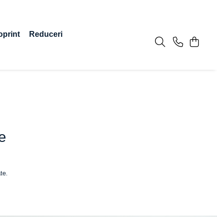
oprint
Reduceri
e
te.