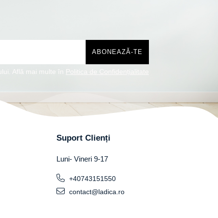
lui. Află mai multe în
Politica de Confidențialitate
Suport Clienți
Luni- Vineri 9-17
+40743151550
contact@ladica.ro