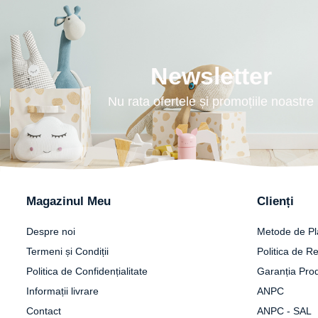
Tricouri
Salopete
Tricouri
Veste
Tricouri
Veste
Newsletter
Nu rata ofertele și promoțiile noastre
Magazinul Meu
Clienți
Despre noi
Metode de Pl
Termeni și Condiții
Politica de Re
Politica de Confidențialitate
Garanția Pro
Informații livrare
ANPC
Contact
ANPC - SAL