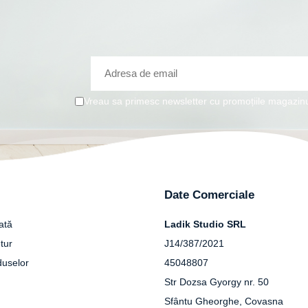
Vreau sa primesc newsletter cu promoțiile magazinu
Date Comerciale
ată
Ladik Studio SRL
tur
J14/387/2021
duselor
45048807
Str Dozsa Gyorgy nr. 50
Sfântu Gheorghe, Covasna