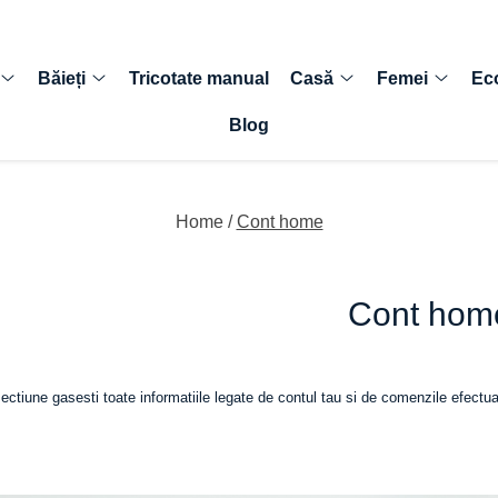
Băieți
Tricotate manual
Casă
Femei
Ec
Blog
Home /
Cont home
Cont hom
ectiune gasesti toate informatiile legate de contul tau si de comenzile efectua