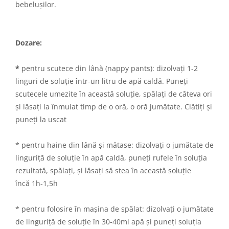
bebelușilor.
Dozare:
*
pentru scutece din lână (nappy pants): dizolvați 1-2
linguri de soluție într-un litru de apă caldă. Puneți
scutecele umezite în această soluție, spălați de câteva ori
și lăsați la înmuiat timp de o oră, o oră jumătate. Clătiți și
puneți la uscat
* pentru haine din lână și mătase: dizolvați o jumătate de
linguriță de soluție în apă caldă, puneți rufele în soluția
rezultată, spălați, și lăsați să stea în această soluție
încă 1h-1,5h
* pentru folosire în mașina de spălat: dizolvați o jumătate
de linguriță de soluție în 30-40ml apă și puneți soluția