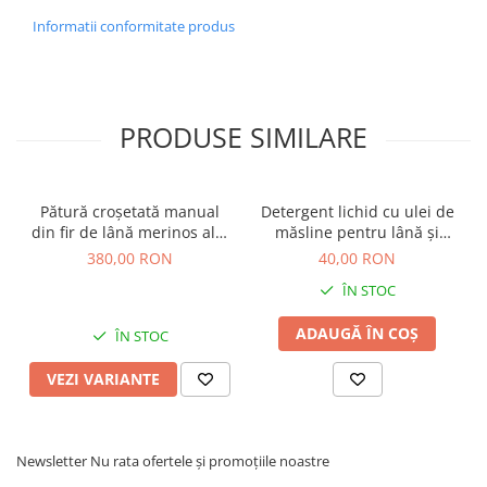
Informatii conformitate produs
PRODUSE SIMILARE
Pătură croșetată manual
Detergent lichid cu ulei de
din fir de lână merinos alb,
măsline pentru lână și
lila, muștar
mătase, ecologic, 1l
380,00 RON
40,00 RON
ÎN STOC
ADAUGĂ ÎN COȘ
ÎN STOC
VEZI VARIANTE
Newsletter
Nu rata ofertele și promoțiile noastre