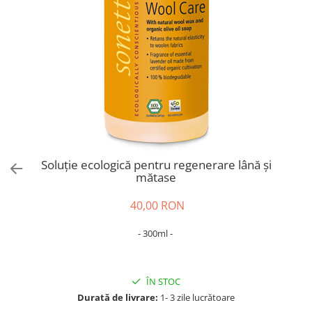
Tricouri
Salopete
Tricouri
Veste
Tricouri
Veste
Soluție ecologică pentru regenerare lână și
mătase
40,00 RON
- 300ml -
ÎN STOC
Durată de livrare:
1- 3 zile lucrătoare