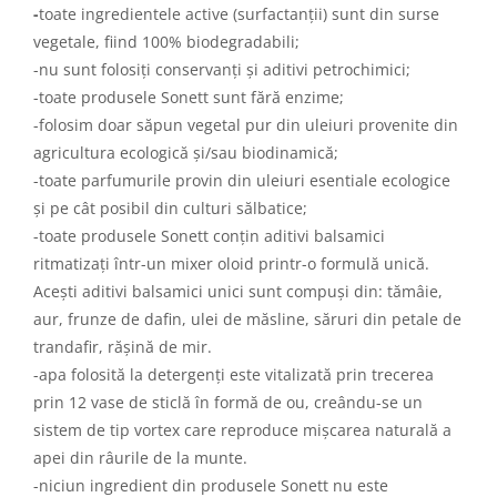
-
toate ingredientele active (surfactanții) sunt din surse
vegetale, fiind 100% biodegradabili;
-nu sunt folosiți conservanți și aditivi petrochimici;
-toate produsele Sonett sunt fără enzime;
-folosim doar săpun vegetal pur din uleiuri provenite din
agricultura ecologică și/sau biodinamică;
-toate parfumurile provin din uleiuri esentiale ecologice
și pe cât posibil din culturi sălbatice;
-toate produsele Sonett conțin aditivi balsamici
ritmatizați într-un mixer oloid printr-o formulă unică.
Acești aditivi balsamici unici sunt compuși din: tămâie,
aur, frunze de dafin, ulei de măsline, săruri din petale de
trandafir, rășină de mir.
-apa folosită la detergenți este vitalizată prin trecerea
prin 12 vase de sticlă în formă de ou, creându-se un
sistem de tip vortex care reproduce mișcarea naturală a
apei din râurile de la munte.
-niciun ingredient din produsele Sonett nu este