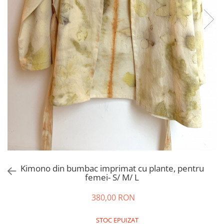
Tricouri
Salopete
Tricouri
Veste
Tricouri
Veste
Kimono din bumbac imprimat cu plante, pentru
femei- S/ M/ L
380,00 RON
STOC EPUIZAT