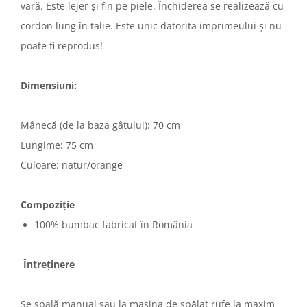
vară. Este lejer și fin pe piele. Închiderea se realizează cu
cordon lung în talie. Este unic datorită imprimeului și nu
poate fi reprodus!
Dimensiuni:
Mânecă (de la baza gâtului): 70 cm
Lungime: 75 cm
Culoare: natur/orange
Compoziție
100% bumbac fabricat în România
Întreținere
Se spală manual sau la mașina de spălat rufe la maxim