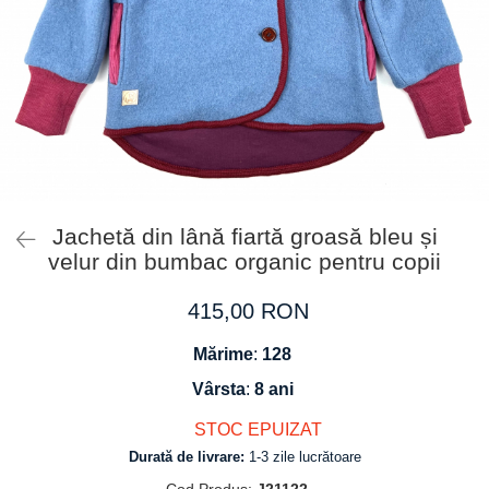
Tricouri
Salopete
Tricouri
Veste
Tricouri
Veste
Jachetă din lână fiartă groasă bleu și
velur din bumbac organic pentru copii
415,00 RON
Mărime
:
128
Vârsta
:
8 ani
STOC EPUIZAT
Durată de livrare:
1-3 zile lucrătoare
Cod Produs:
J21122