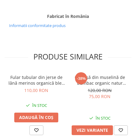
Fabricat în România
Informatii conformitate produs
PRODUSE SIMILARE
Fular tubular din jerse de
Cămașă din muselină de
-38%
lână merinos organică bleu
bumbac organic natur
melange, pentru copii
pentru bebeluși și copii
110,00 RON
120,00 RON
75,00 RON
ÎN STOC
ADAUGĂ ÎN COȘ
ÎN STOC
VEZI VARIANTE