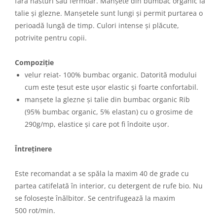
fără nasturi sau fermoar. Manșete din bumbac organic la
talie și glezne. Manșetele sunt lungi și permit purtarea o
perioadă lungă de timp. Culori intense și plăcute,
potrivite pentru copii.
Compoziție
velur reiat- 100% bumbac organic. Datorită modului
cum este țesut este ușor elastic și foarte confortabil.
manșete la glezne și talie din bumbac organic Rib
(95% bumbac organic, 5% elastan) cu o grosime de
290g/mp, elastice și care pot fi îndoite ușor.
Întreținere
Este recomandat a se spăla la maxim 40 de grade cu
partea catifelată în interior, cu detergent de rufe bio. Nu
se folosește înălbitor. Se centrifugează la maxim
500 rot/min.