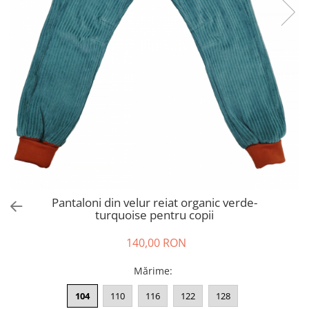
Tricouri
Salopete
Tricouri
Veste
Tricouri
Veste
Pantaloni din velur reiat organic verde-
turquoise pentru copii
140,00 RON
Mărime
:
104
110
116
122
128