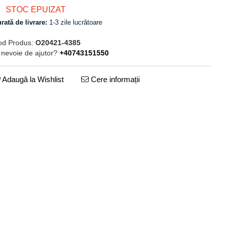
STOC EPUIZAT
rată de livrare:
1-3 zile lucrătoare
od Produs:
O20421-4385
 nevoie de ajutor?
+40743151550
Adaugă la Wishlist
Cere informații