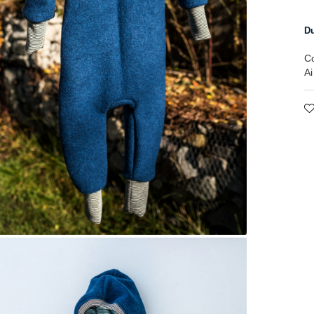
Du
C
Ai