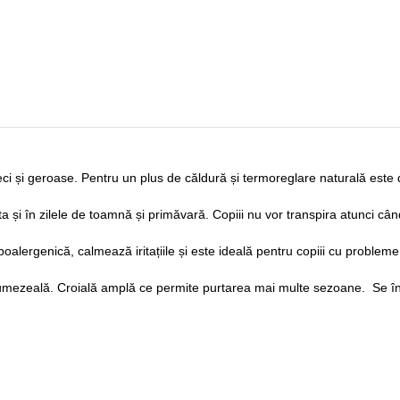
le reci și geroase. Pentru un plus de căldură și termoreglare naturală es
și în zilele de toamnă și primăvară. Copiii nu vor transpira atunci când
poalergenică, calmează iritațiile și este ideală pentru copiii cu proble
de umezeală. Croială amplă ce permite purtarea mai multe sezoane. Se înc