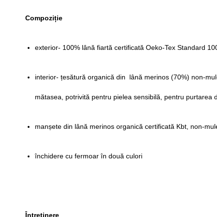
Compoziție
exterior- 100% lână fiartă certificată Oeko-Tex Standard
interior- țesătură organică din lână merinos (70%) non-mules
mătasea, potrivită pentru pielea sensibilă, pentru purtarea 
manșete din lână merinos organică certificată Kbt, non-mu
închidere cu fermoar în două culori
Întreținere