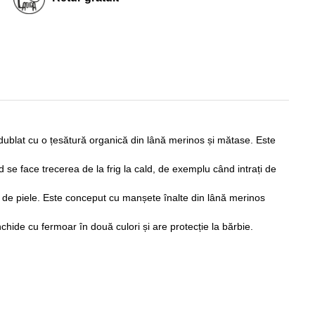
te dublat cu o țesătură organică din lână merinos și mătase. Este
 se face trecerea de la frig la cald, de exemplu când intrați de
me de piele. Este conceput cu manșete înalte din lână merinos
hide cu fermoar în două culori și are protecție la bărbie.