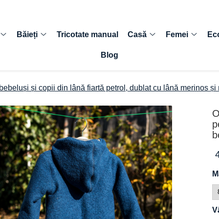
Băieți
Tricotate manual
Casă
Femei
Ec
Blog
bebeluși și copii din lână fiartă petrol, dublat cu lână merinos și
O
p
b
M
V