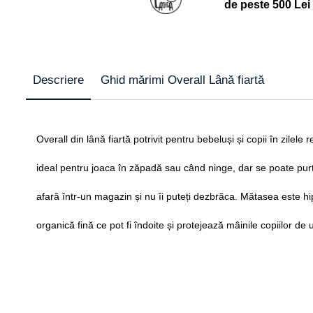
de peste 500 Lei
Descriere
Ghid mărimi Overall Lână fiartă
Overall din lână fiartă potrivit pentru bebeluși și copii în zile
ideal pentru joaca în zăpadă sau când ninge, dar se poate purta 
afară într-un magazin și nu îi puteți dezbrăca. Mătasea este hi
organică fină ce pot fi îndoite și protejează mâinile copiilor 