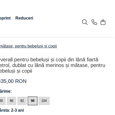
oprint
Reduceri
 mătase, pentru bebeluși și copii
verall pentru bebeluși și copii din lână fiartă
etrol, dublat cu lână merinos și mătase, pentru
ebeluși și copii
435,00 RON
ărime
:
80
86
92
98
104
ârsta
:
2-3 ani