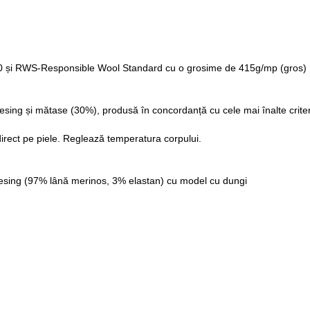
 100 și RWS-Responsible Wool Standard cu o grosime de 415g/mp (gros)
ing și mătase (30%), produsă în concordanță cu cele mai înalte criterii 
direct pe piele. Reglează temperatura corpului.
lesing (97% lână merinos, 3% elastan) cu model cu dungi