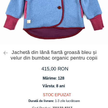
Tricouri
Salopete
Tricouri
Veste
Tricouri
Veste
Jachetă din lână fiartă groasă bleu și
velur din bumbac organic pentru copii
415,00 RON
Mărime
:
128
Vârsta
:
8 ani
STOC EPUIZAT
Durată de livrare:
1-3 zile lucrătoare
Cod Produs:
J21122-8217