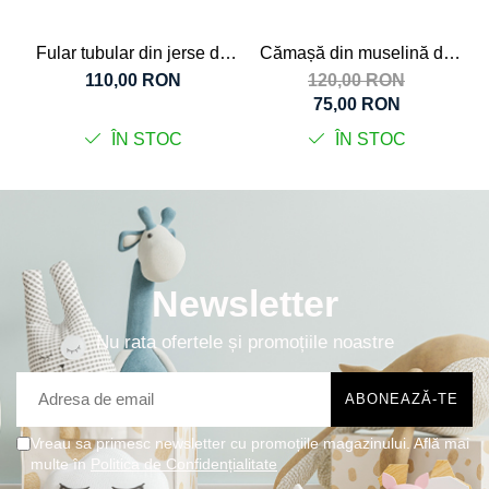
Fular tubular din jerse de
Cămașă din muselină de
Tr
lână merinos organică bleu
bumbac organic natur
d
110,00 RON
120,00 RON
melange, pentru copii
pentru bebeluși și copii
c
75,00 RON
ÎN STOC
ÎN STOC
Newsletter
Nu rata ofertele și promoțiile noastre
Vreau sa primesc newsletter cu promoțiile magazinului. Află mai
multe în
Politica de Confidențialitate