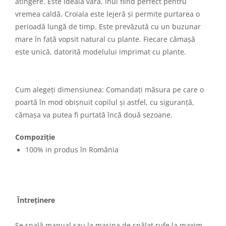
atingere. Este ideală vara, inul fiind perfect pentru
vremea caldă. Croiala este lejeră și permite purtarea o
perioadă lungă de timp. Este prevăzută cu un buzunar
mare în față vopsit natural cu plante. Fiecare cămașă
este unică, datorită modelului imprimat cu plante.
Cum alegeți dimensiunea: Comandați măsura pe care o
poartă în mod obișnuit copilul și astfel, cu siguranță,
cămașa va putea fi purtată încă două sezoane.
Compoziție
100% in produs în România
Întreținere
Se spală manual sau la mașina de spălat rufe la maxim