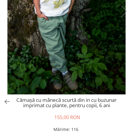
Tricouri
Salopete
Tricouri
Veste
Tricouri
Veste
Cămașă cu mânecă scurtă din in cu buzunar
imprimat cu plante, pentru copii, 6 ani
155,00 RON
Mărime
:
116