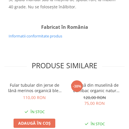
40 grade. Nu se folosește înălbitor.
Fabricat în România
Informatii conformitate produs
PRODUSE SIMILARE
Fular tubular din jerse de
Cămașă din muselină de
-38%
lână merinos organică bleu
bumbac organic natur
melange, pentru copii
pentru bebeluși și copii
110,00 RON
120,00 RON
75,00 RON
ÎN STOC
ADAUGĂ ÎN COȘ
ÎN STOC