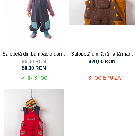
Tricouri
Salopete
Tricouri
Veste
Tricouri
Veste
Salopetă din bumbac organic
Salopetă din lână fiartă maro
gri cu buzunare bleu, pentru
pentru băieți, 7 ani
95,00 RON
420,00 RON
copii
50,00 RON
ÎN STOC
STOC EPUIZAT