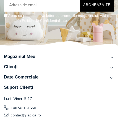
Vreau sa primesc newsletter cu promoțiile magazinului. Află mai
multe în
Politica de Confidențialitate
Magazinul Meu
Clienți
Date Comerciale
Suport Clienți
Luni- Vineri 9-17
+40743151550
contact@ladica.ro