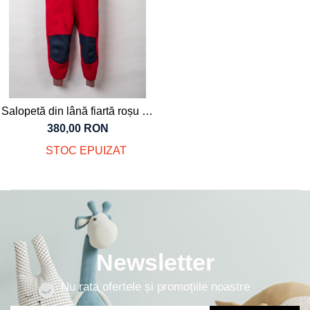
Salopetă din lână fiartă roșu cu
manșete de lână merinos
380,00 RON
organică, pentru copii
STOC EPUIZAT
Newsletter
Nu rata ofertele și promoțiile noastre