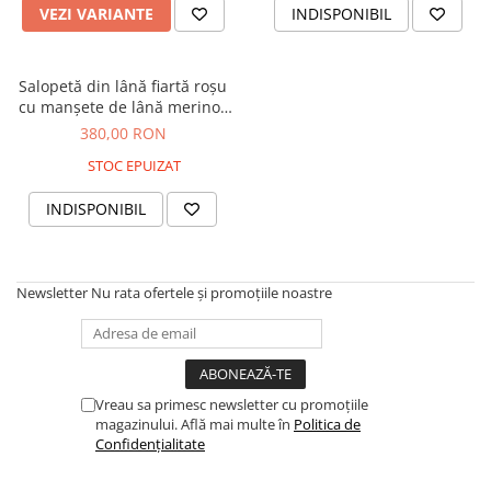
Tricouri
Salopete
Tricouri
VEZI VARIANTE
INDISPONIBIL
Veste
Tricouri
Veste
Salopetă din lână fiartă roșu
cu manșete de lână merinos
organică, pentru copii
380,00 RON
STOC EPUIZAT
INDISPONIBIL
Newsletter
Nu rata ofertele și promoțiile noastre
Vreau sa primesc newsletter cu promoțiile
magazinului. Află mai multe în
Politica de
Confidențialitate