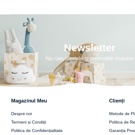
Newsletter
Nu rata ofertele și promoțiile noastre
Magazinul Meu
Clienți
Despre noi
Metode de Pl
Termeni și Condiții
Politica de Re
Politica de Confidențialitate
Garanția Pro