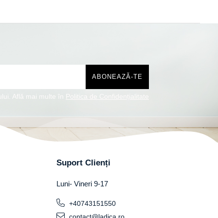
lui. Află mai multe în
Politica de Confidențialitate
Suport Clienți
Luni- Vineri 9-17
+40743151550
contact@ladica.ro