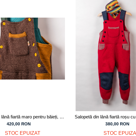
lână fiartă maro pentru băieți, 7
Salopetă din lână fiartă roșu 
ani
lână merinos organică, pen
420,00 RON
380,00 RON
STOC EPUIZAT
STOC EPUIZA