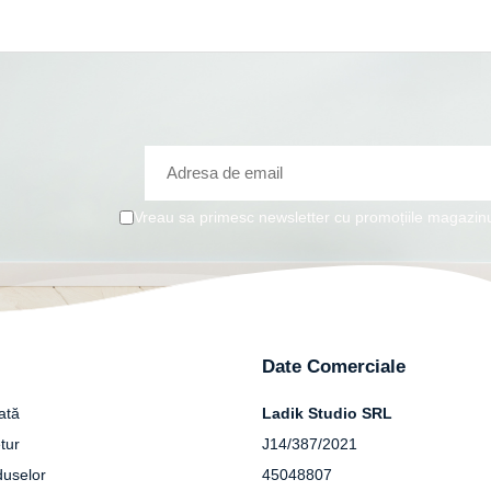
Vreau sa primesc newsletter cu promoțiile magazinu
Date Comerciale
ată
Ladik Studio SRL
tur
J14/387/2021
duselor
45048807