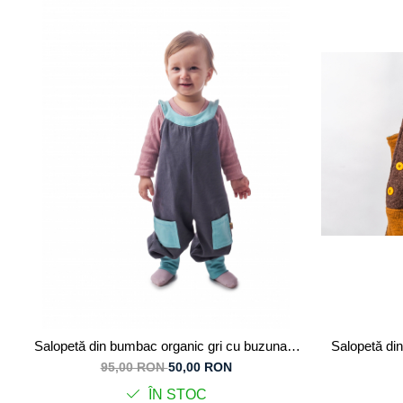
Tricouri
Salopete
Tricouri
Veste
Tricouri
Veste
Salopetă din bumbac organic gri cu buzunare
Salopetă din 
bleu, pentru copii
95,00 RON
50,00 RON
ÎN STOC