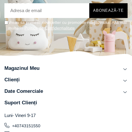
Vreau sa primesc newsletter cu promoțiile magazinului. Află mai
multe în
Politica de Confidențialitate
Magazinul Meu
Clienți
Date Comerciale
Suport Clienți
Luni- Vineri 9-17
+40743151550