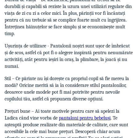
durabili și capabili să reziste la uzura unei utilizări regulate din
viața de zi cu zi a celor mici. În plus, părinții vor fi încântați
pentru că nu trebuie să se complice foarte mult cu îngrijirea.
Întreținea hăinuțelor se face simplu și se economisește mult
timp.
Ușurința de utilizare - Pantalonii noștri sunt ușor de îmbrăcat
și de scos, astfel că pot fi o alegere inspirată pentru nenumărate
activități, atât pentru ieșiri în oraș, la plimbare, la joacă și nu
numai.
Stil – Ce părinte nu își dorește ca propriul copil să fie mereu la
modă? Oricine merită să ia în considerare stilul pantalonilor,
deoarece unele modele pot fi mai potrivite pentru nevoile
copilului tău, astfel că propunem diverse opțiuni.
Prețuri bune – Ai toate motivele pentru care să apelezi la
Ladica când vine vorba de
pantaloni pentru bebeluși
. Te
așteaptă produse realizate din materiale de calitate, care sunt
accesibile la cele mai bune prețuri. Descoperă chiar acum