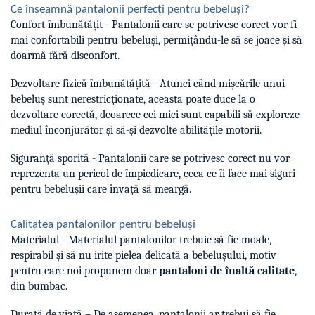
Ce înseamnă pantalonii perfecți pentru bebeluși?
Confort îmbunătățit - Pantalonii care se potrivesc corect vor fi
mai confortabili pentru bebeluși, permițându-le să se joace și să
doarmă fără disconfort.
Dezvoltare fizică îmbunătățită - Atunci când mișcările unui
bebeluș sunt nerestricționate, aceasta poate duce la o
dezvoltare corectă, deoarece cei mici sunt capabili să exploreze
mediul înconjurător și să-și dezvolte abilitățile motorii.
Siguranță sporită - Pantalonii care se potrivesc corect nu vor
reprezenta un pericol de împiedicare, ceea ce îi face mai siguri
pentru bebelușii care învață să meargă.
Calitatea pantalonilor pentru bebeluși
Materialul - Materialul pantalonilor trebuie să fie moale,
respirabil și să nu irite pielea delicată a bebelușului, motiv
pentru care noi propunem doar
pantaloni de înaltă calitate
,
din bumbac.
Durată de viață – De asemenea, pantalonii ar trebui să fie