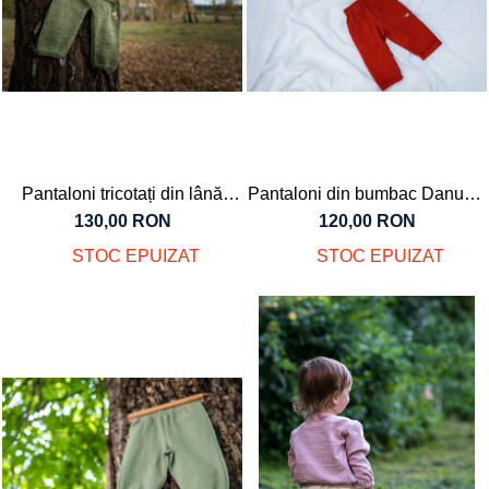
Tricouri
Salopete
Tricouri
Veste
Tricouri
Veste
Pantaloni tricotați din lână
Pantaloni din bumbac Danubis
merinos verde, pentru
cărămiziu, pentru bebeluși și
130,00 RON
120,00 RON
bebeluși, 12 luni
copii
STOC EPUIZAT
STOC EPUIZAT