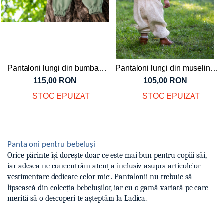
Pantaloni lungi din bumbac
Pantaloni lungi din muselină
Varvara verde, pentru bebeluși
natur de bumbac organic,
115,00 RON
105,00 RON
pentru bebeluși
STOC EPUIZAT
STOC EPUIZAT
Pantaloni pentru bebeluși
Orice părinte își dorește doar ce este mai bun pentru copiii săi,
iar adesea ne concentrăm atenția inclusiv asupra articolelor
vestimentare dedicate celor mici. Pantalonii nu trebuie să
lipsească din colecția bebelușilor, iar cu o gamă variată pe care
merită să o descoperi te așteptăm la Ladica.