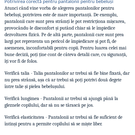
Potrivirea corectă pentru pantalonii pentru bebeluși
Atunci când vine vorba de alegerea pantalonilor pentru
bebeluși, potrivirea este de mare importanță. De exemplu,
pantalonii care sunt prea strâmți le pot restricționa mișcarea,
provocându-le disconfort și putând chiar să le împiedice
dezvoltarea fizică. Pe de altă parte, pantalonii care sunt prea
largi pot reprezenta un pericol de împiedicare și pot fi, de
asemenea, inconfortabili pentru copii. Pentru luarea celei mai
bune decizii, poți ține cont de câteva detalii care, cu siguranță,
îți vor fi de folos.
Verifică talia - Talia pantalonilor ar trebui să fie bine fixată, dar
nu prea strânsă, așa că ar trebui să poți potrivi două degete
între talie și pielea bebelușului.
Verifică lungimea - Pantalonii ar trebui să ajungă până la
gleznele copilului, dar să nu se târască pe jos.
Verifică elasticitatea - Pantalonii ar trebui să fie suficient de
întinși pentru a permite copilului să se miște liber.