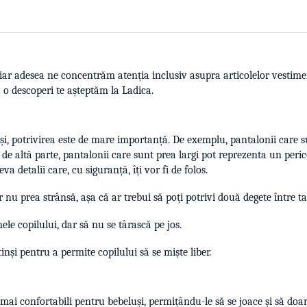
, iar adesea ne concentrăm atenția inclusiv asupra articolelor vestime
ă o descoperi te așteptăm la Ladica.
i, potrivirea este de mare importanță. De exemplu, pantalonii care s
 de altă parte, pantalonii care sunt prea largi pot reprezenta un peric
va detalii care, cu siguranță, îți vor fi de folos.
ar nu prea strânsă, așa că ar trebui să poți potrivi două degete între ta
le copilului, dar să nu se târască pe jos.
tinși pentru a permite copilului să se miște liber.
 mai confortabili pentru bebeluși, permițându-le să se joace și să doa