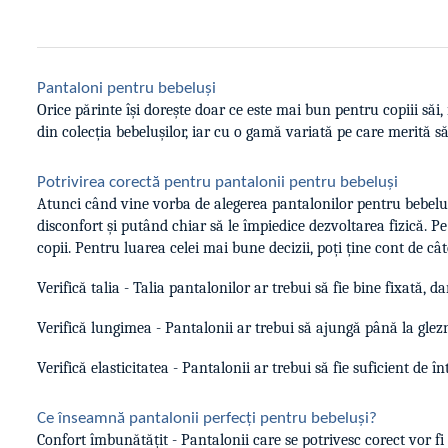
Pantaloni pentru bebeluși
Orice părinte își dorește doar ce este mai bun pentru copiii săi
din colecția bebelușilor, iar cu o gamă variată pe care merită s
Potrivirea corectă pentru pantalonii pentru bebeluși
Atunci când vine vorba de alegerea pantalonilor pentru bebeluș
disconfort și putând chiar să le împiedice dezvoltarea fizică. Pe
copii. Pentru luarea celei mai bune decizii, poți ține cont de câte
Verifică talia - Talia pantalonilor ar trebui să fie bine fixată, d
Verifică lungimea - Pantalonii ar trebui să ajungă până la glezne
Verifică elasticitatea - Pantalonii ar trebui să fie suficient de în
Ce înseamnă pantalonii perfecți pentru bebeluși?
Confort îmbunătățit - Pantalonii care se potrivesc corect vor fi