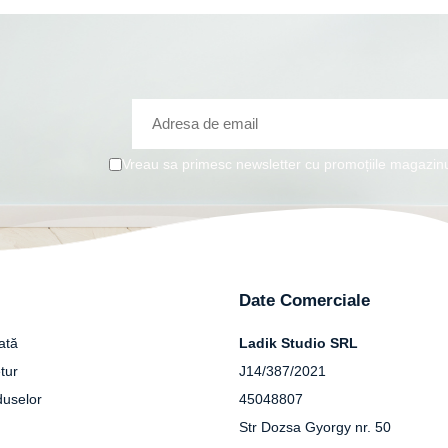
Vreau sa primesc newsletter cu promoțiile magazinu
Date Comerciale
ată
Ladik Studio SRL
tur
J14/387/2021
duselor
45048807
Str Dozsa Gyorgy nr. 50