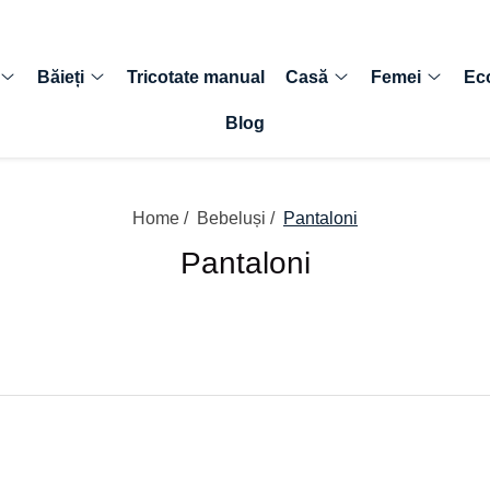
Băieți
Tricotate manual
Casă
Femei
Ec
Blog
Home /
Bebeluși /
Pantaloni
Pantaloni