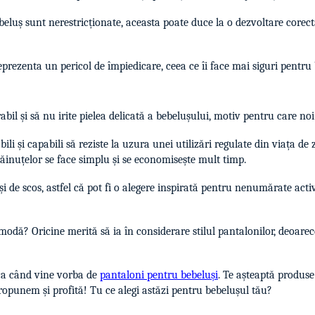
eluș sunt nerestricționate, aceasta poate duce la o dezvoltare corect
eprezenta un pericol de împiedicare, ceea ce îi face mai siguri pentru
rabil și să nu irite pielea delicată a bebelușului, motiv pentru care
i și capabili să reziste la uzura unei utilizări regulate din viața de zi
hăinuțelor se face simplu și se economisește mult timp.
 de scos, astfel că pot fi o alegere inspirată pentru nenumărate activit
a modă? Oricine merită să ia în considerare stilul pantalonilor, deoare
ica când vine vorba de
pantaloni pentru bebeluși
. Te așteaptă produse 
ropunem și profită! Tu ce alegi astăzi pentru bebelușul tău?