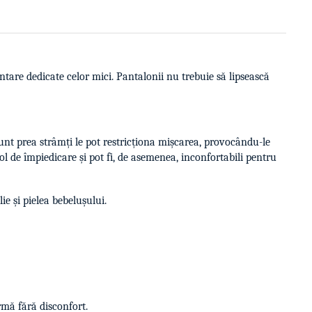
ntare dedicate celor mici. Pantalonii nu trebuie să lipsească
unt prea strâmți le pot restricționa mișcarea, provocându-le
ol de împiedicare și pot fi, de asemenea, inconfortabili pentru
lie și pielea bebelușului.
rmă fără disconfort.