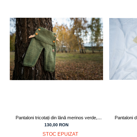
Tricouri
Salopete
Tricouri
Veste
Tricouri
Veste
Pantaloni tricotați din lână merinos verde,
Pantaloni 
pentru bebeluși, 12 luni
pe
130,00 RON
STOC EPUIZAT