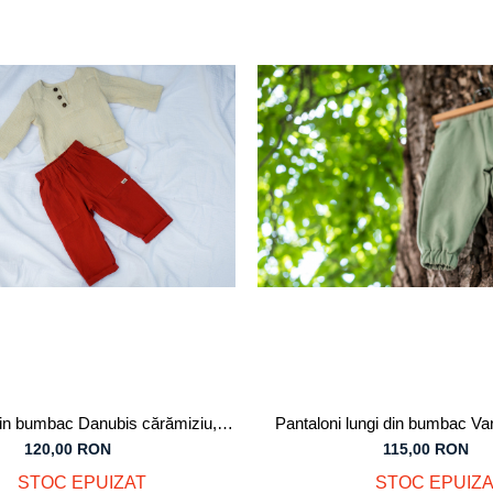
din bumbac Danubis cărămiziu,
Pantaloni lungi din bumbac Va
ntru bebeluși și copii
pentru bebeluși
120,00 RON
115,00 RON
STOC EPUIZAT
STOC EPUIZA