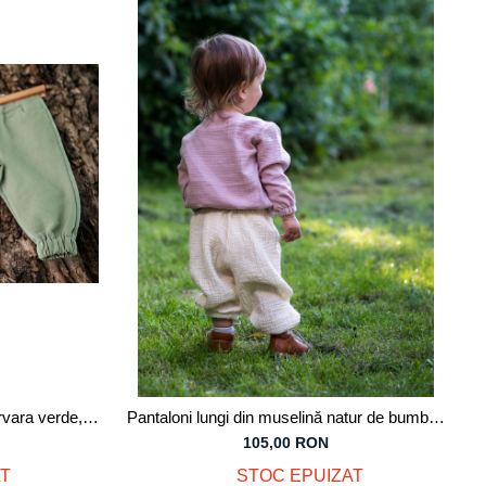
rvara verde,
Pantaloni lungi din muselină natur de bumbac
organic, pentru bebeluși
105,00 RON
T
STOC EPUIZAT