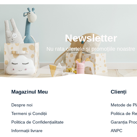
Newsletter
Nu rata ofertele și promoțiile noastre
Magazinul Meu
Clienți
Despre noi
Metode de Pl
Termeni și Condiții
Politica de Re
Politica de Confidențialitate
Garanția Pro
Informații livrare
ANPC