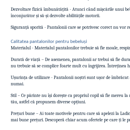
Dezvoltare fizică îmbunătățită - Atunci când mișcările unui beb
înconjurător și să-și dezvolte abilitățile motorii.
Siguranță sporită - Pantalonii care se potrivesc corect nu vor r
Calitatea pantalonilor pentru bebeluși
Materialul - Materialul pantalonilor trebuie să fie moale, respi
Durată de viață – De asemenea, pantalonii ar trebui să fie durabil
nu trebuie să se complice foarte mult cu îngrijirea. Întreținea 
Ușurința de utilizare - Pantalonii noștri sunt ușor de îmbrăcat și
numai.
Stil – Ce părinte nu își dorește ca propriul copil să fie mereu l
tău, astfel că propunem diverse opțiuni.
Prețuri bune – Ai toate motivele pentru care să apelezi la Lad
mai bune prețuri. Descoperă chiar acum ofertele pe care ți le p