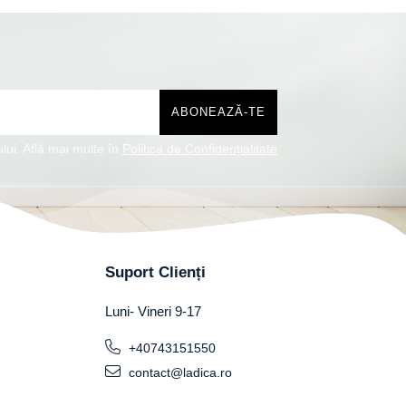
lui. Află mai multe în
Politica de Confidențialitate
Suport Clienți
Luni- Vineri 9-17
+40743151550
contact@ladica.ro