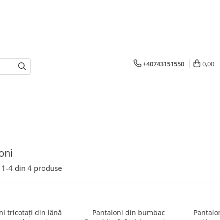
+40743151550
0,00
oni
1-
4
din
4
produse
i tricotați din lână
Pantaloni din bumbac
Pantalo