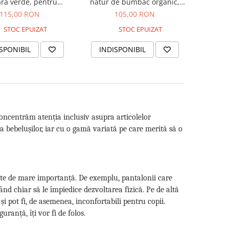
ra verde, pentru
natur de bumbac organic,
bebeluși
pentru bebeluși
115,00 RON
105,00 RON
STOC EPUIZAT
STOC EPUIZAT
SPONIBIL
INDISPONIBIL
 concentrăm atenția inclusiv asupra articolelor
ia bebelușilor, iar cu o gamă variată pe care merită să o
ste de mare importanță. De exemplu, pantalonii care
ând chiar să le împiedice dezvoltarea fizică. Pe de altă
și pot fi, de asemenea, inconfortabili pentru copii.
uranță, îți vor fi de folos.