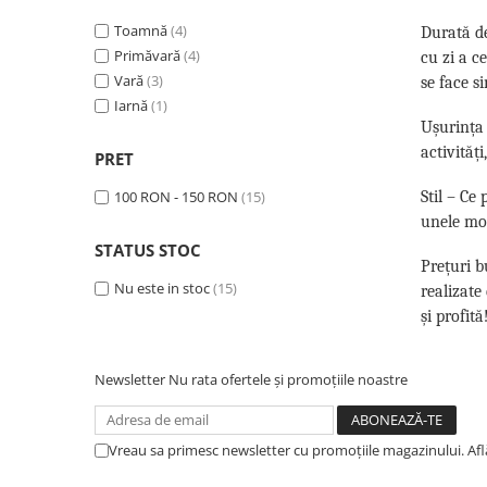
86
(3)
128
Toamnă
(2)
(4)
Durată de
122
Primăvară
(2)
(4)
cu zi a c
80
Vară
(2)
(3)
se face s
68
Iarnă
(1)
(1)
Ușurința 
activități
PRET
Stil – Ce
100 RON - 150 RON
(15)
unele mod
STATUS STOC
Prețuri b
Nu este in stoc
(15)
realizate
și profit
Newsletter
Nu rata ofertele și promoțiile noastre
Vreau sa primesc newsletter cu promoțiile magazinului. Af