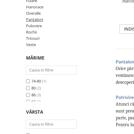
Tricouri
Salopete
Tricouri
Fulare
merin
be
Hanorace
Veste
Tricouri
Overalle
Veste
Pantaloni
Pulovere
INDI
Rochii
Tricouri
Veste
MĂRIME
Pantalon
Orice păr
vestiment
74-80
(1)
descoperi
80
(2)
86
(3)
Potrivir
92
(3)
Atunci câ
98
(1)
sunt prea
VÂRSTA
104
(1)
parte, pa
110
(1)
Pentru lua
116
(1)