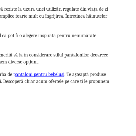
ă reziste la uzura unei utilizări regulate din viața de zi
complice foarte mult cu îngrijirea. Întreținea hăinuțelor
el că pot fi o alegere inspirată pentru nenumărate
merită să ia în considerare stilul pantalonilor, deoarece
nem diverse opțiuni.
orba de
pantaloni pentru bebeluși
. Te așteaptă produse
uri. Descoperă chiar acum ofertele pe care ți le propunem