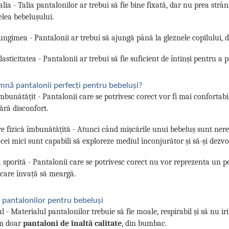
talia - Talia pantalonilor ar trebui să fie bine fixată, dar nu prea strâ
ielea bebelușului.
lungimea - Pantalonii ar trebui să ajungă până la gleznele copilului, d
lasticitatea - Pantalonii ar trebui să fie suficient de întinși pentru a p
mnă pantalonii perfecți pentru bebeluși?
mbunătățit - Pantalonii care se potrivesc corect vor fi mai confortabil
ră disconfort.
e fizică îmbunătățită - Atunci când mișcările unui bebeluș sunt neres
cei mici sunt capabili să exploreze mediul înconjurător și să-și dezvolt
 sporită - Pantalonii care se potrivesc corect nu vor reprezenta un pe
 care învață să meargă.
a pantalonilor pentru bebeluși
l - Materialul pantalonilor trebuie să fie moale, respirabil și să nu ir
m doar
pantaloni de înaltă calitate
, din bumbac.