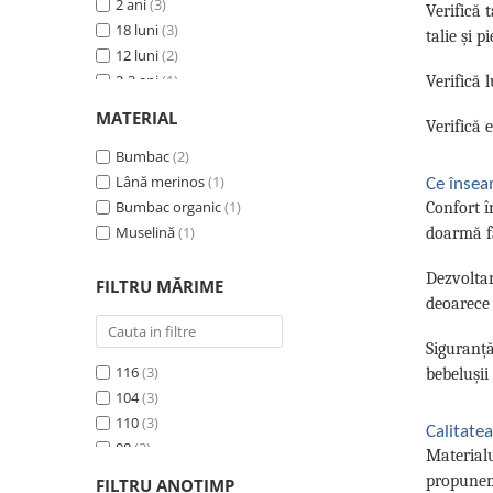
2 ani
(3)
122
(1)
Verifică 
18 luni
(3)
128
(1)
talie și p
12 luni
(2)
2-3 ani
(1)
Verifică 
9-12 luni
(1)
MATERIAL
Verifică e
8 ani
(1)
7 ani
Bumbac
(1)
(2)
6 ani
Lână merinos
(1)
(1)
Ce însea
5 ani
Bumbac organic
(1)
(1)
Confort î
4 ani
Muselină
(1)
(1)
doarmă fă
Dezvoltar
FILTRU MĂRIME
deoarece 
Siguranță
116
(3)
bebelușii
104
(3)
110
(3)
Calitate
98
(3)
Materialu
92
(3)
propune
FILTRU ANOTIMP