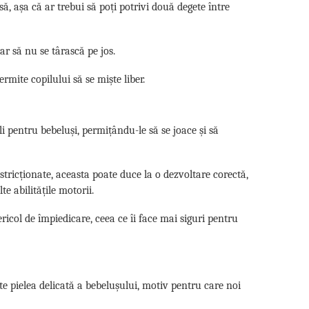
nsă, așa că ar trebui să poți potrivi două degete între
ar să nu se târască pe jos.
ermite copilului să se miște liber.
i pentru bebeluși, permițându-le să se joace și să
tricționate, aceasta poate duce la o dezvoltare corectă,
e abilitățile motorii.
ricol de împiedicare, ceea ce îi face mai siguri pentru
ite pielea delicată a bebelușului, motiv pentru care noi