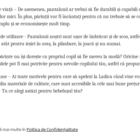
 viață – De asemenea, pantalonii ar trebui să fie durabili și capabili s
elor mici. În plus, părinții vor fi încântați pentru că nu trebuie să se 
implu și se economisește mult timp.
de utilizare - Pantalonii noștri sunt ușor de îmbrăcat și de scos, astf
, atât pentru ieșiri în oraș, la plimbare, la joacă și nu numai.
 părinte nu își dorește ca propriul copil să fie mereu la modă? Oricine 
ele pot fi mai potrivite pentru nevoile copilului tău, astfel că propu
une – Ai toate motivele pentru care să apelezi la Ladica când vine v
 din materiale de calitate, care sunt accesibile la cele mai bune preț
ă! Tu ce alegi astăzi pentru bebelușul tău?
lă mai multe în
Politica de Confidențialitate