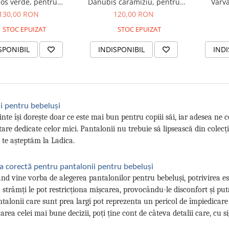
os verde, pentru
Danubis cărămiziu, pentru
Varva
beluși, 12 luni
bebeluși și copii
130,00 RON
120,00 RON
STOC EPUIZAT
STOC EPUIZAT
SPONIBIL
INDISPONIBIL
INDI
i pentru bebeluși
inte își dorește doar ce este mai bun pentru copiii săi, iar adesea ne
are dedicate celor mici. Pantalonii nu trebuie să lipsească din colecț
 te așteptăm la Ladica.
ea corectă pentru pantalonii pentru bebeluși
nd vine vorba de alegerea pantalonilor pentru bebeluși, potrivirea e
 strâmți le pot restricționa mișcarea, provocându-le disconfort și put
ntalonii care sunt prea largi pot reprezenta un pericol de împiedicare 
rea celei mai bune decizii, poți ține cont de câteva detalii care, cu sig