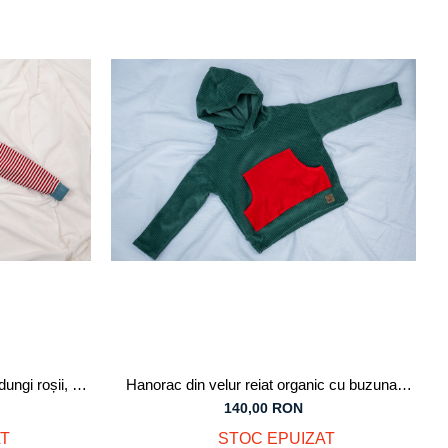
ungi roșii, cu
Hanorac din velur reiat organic cu buzunar
i
frontal mare, pentru fată, băiat
140,00 RON
T
STOC EPUIZAT