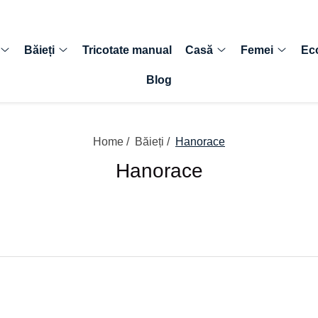
Băieți
Tricotate manual
Casă
Femei
Ec
Blog
Home /
Băieți /
Hanorace
Hanorace