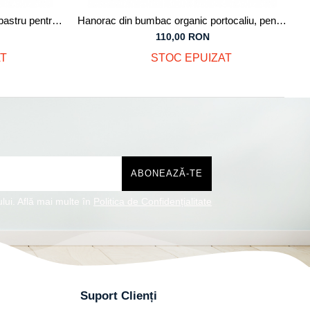
bastru pentru
Hanorac din bumbac organic portocaliu, pentru
copii
110,00 RON
T
STOC EPUIZAT
lui. Află mai multe în
Politica de Confidențialitate
Suport Clienți