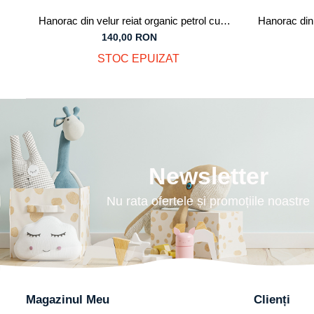
Hanorac din velur reiat organic petrol cu
Hanorac din 
buzunar frontal maro, pentru băieți
buzunar front
140,00 RON
STOC EPUIZAT
Newsletter
Nu rata ofertele și promoțiile noastre
Magazinul Meu
Clienți