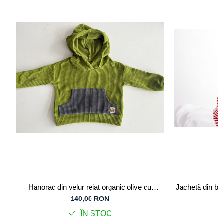
Tricouri
Salopete
Tricouri
Veste
Tricouri
Veste
Hanorac din velur reiat organic olive cu
Jachetă din b
buzunar frontal gri, pentru copii
140,00 RON
ÎN STOC