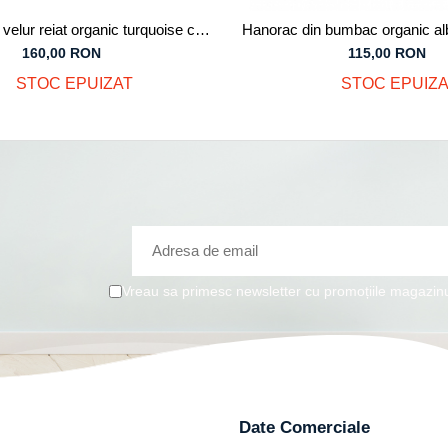
velur reiat organic turquoise cu
Hanorac din bumbac organic al
al gri, pentru băieți, 7 ani, M 122
copii
160,00 RON
115,00 RON
STOC EPUIZAT
STOC EPUIZA
Vreau sa primesc newsletter cu promoțiile magazinu
Date Comerciale