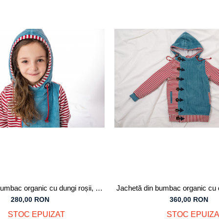
umbac organic cu dungi roșii, cu
Jachetă din bumbac organic cu d
fermoar, pentru copii
nasturi, pentru copi
280,00 RON
360,00 RON
STOC EPUIZAT
STOC EPUIZA