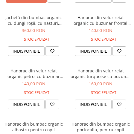
Tricouri
Salopete
Tricouri
Veste
Tricouri
Jachetă din bumbac organic
Hanorac din velur reiat
Veste
cu dungi roșii, cu nasturi,
organic cu buzunar frontal
pentru copii
mare, pentru fată, băiat
360,00 RON
140,00 RON
STOC EPUIZAT
STOC EPUIZAT
INDISPONIBIL
INDISPONIBIL
Hanorac din velur reiat
Hanorac din velur reiat
organic petrol cu buzunar
organic turquoise cu buzunar
frontal maro, pentru băieți
frontal gri, pentru băieți, 7
140,00 RON
160,00 RON
ani, M 122
STOC EPUIZAT
STOC EPUIZAT
INDISPONIBIL
INDISPONIBIL
Hanorac din bumbac organic
Hanorac din bumbac organic
albastru pentru copii
portocaliu, pentru copii