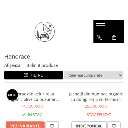
Bebeluși
Fete
Băieți
Casă
Femei
Salopete
Fuste
Cămăși
Detergenți ecologici
Bluze
Bluze
Bluze
Veste
Pături și Pleduri
Cămăși
Costumașe
Căciuli
Bluze
Fuste
Hanorace
Căciuli
Cămăși
Căciuli
Jachete și paltoane
Afișează:
1-
8
din
8
produse
Cămăși
Fulare
Fulare
Kimono
Fulare
Hanorace
Hanorace
Rochii
FILTRE
Hanorace
Jachete și paltoane
Jachete și paltoane
Overalle
Jambiere
Jambiere
Hanorac din velur reiat
Jachetă din bumbac organic
NOU
organic olive cu buzunar
cu dungi roșii, cu fermoar,
Pantaloni
Overalle
Overalle
frontal gri, pentru copii
pentru copii
140,00 RON
280,00 RON
Pulovere
Pantaloni
Pantaloni
ÎN STOC
STOC EPUIZAT
Rochii
Rochii și Sarafane
Salopete
VEZI VARIANTE
INDISPONIBIL