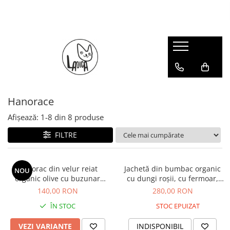
Bebeluși
Fete
Băieți
Casă
Femei
Salopete
Fuste
Cămăși
Detergenți ecologici
Bluze
Bluze
Bluze
Veste
Pături și Pleduri
Cămăși
Costumașe
Căciuli
Bluze
Fuste
Hanorace
Căciuli
Cămăși
Căciuli
Jachete și paltoane
Afișează:
1-
8
din
8
produse
Cămăși
Fulare
Fulare
Kimono
Fulare
Hanorace
Hanorace
Rochii
FILTRE
Hanorace
Jachete și paltoane
Jachete și paltoane
Overalle
Jambiere
Jambiere
Hanorac din velur reiat
Jachetă din bumbac organic
NOU
organic olive cu buzunar
cu dungi roșii, cu fermoar,
Pantaloni
Overalle
Overalle
frontal gri, pentru copii
pentru copii
140,00 RON
280,00 RON
Pulovere
Pantaloni
Pantaloni
ÎN STOC
STOC EPUIZAT
Rochii
Rochii și Sarafane
Salopete
VEZI VARIANTE
INDISPONIBIL