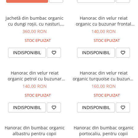
Tricouri
Salopete
Tricouri
Veste
Tricouri
Jachetă din bumbac organic
Hanorac din velur reiat
Veste
cu dungi roșii, cu nasturi,
organic cu buzunar frontal
pentru copii
mare, pentru fată, băiat
360,00 RON
140,00 RON
STOC EPUIZAT
STOC EPUIZAT
INDISPONIBIL
INDISPONIBIL
Hanorac din velur reiat
Hanorac din velur reiat
organic petrol cu buzunar
organic turquoise cu buzunar
frontal maro, pentru băieți
frontal gri, pentru băieți, 7
140,00 RON
160,00 RON
ani, M 122
STOC EPUIZAT
STOC EPUIZAT
INDISPONIBIL
INDISPONIBIL
Hanorac din bumbac organic
Hanorac din bumbac organic
albastru pentru copii
portocaliu, pentru copii